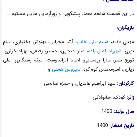
در این قسمت شاهد معما، پیشگویی و زورآزمایی هایی هستیم …
بازیگران:
مهدی فقیه،
شبنم قلی خانی
، آشا محرابی، بهنوش بختیاری، سام
نوری،
شهرزاد کمال زاده
، سارا منجزی، حسین رفیعی، بهراد خرازی،
تورج نصر، سارا روستاپور، احمد ایراندوست، میثم رستگاری، علی
زیاری، امیرمحسن کوه گره،
سیروس همتی
و …
کارگردان:
سید ابراهیم عامریان و حمزه صالحی
ژانر:
کودک، خانوادگی
سال تولید:
1400
تاریخ انتشار:
1400