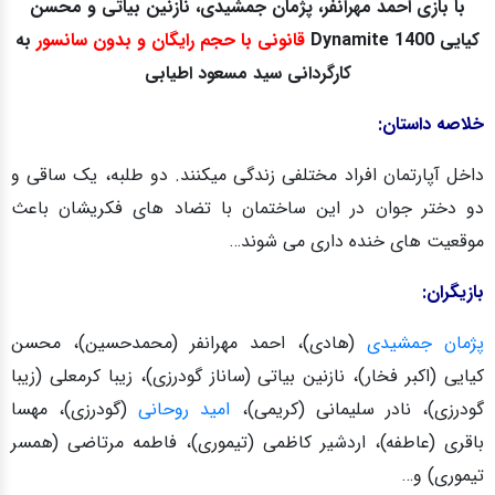
با بازی احمد مهرانفر، پژمان جمشیدی، نازنین بیاتی و محسن
کیایی Dynamite 1400
قانونی با حجم رایگان و بدون سانسور
به
کارگردانی
سید مسعود اطیابی
خلاصه داستان:
داخل آپارتمان افراد مختلفی زندگی میکنند. دو طلبه، یک ساقی و
دو دختر جوان در این ساختمان با تضاد های فکریشان باعث
موقعیت های خنده داری می شوند…
بازیگران:
پژمان جمشیدی
(هادی)، احمد مهرانفر (محمدحسین)، محسن
کیایی (اکبر فخار)، نازنین بیاتی (ساناز گودرزی)، زیبا کرمعلی (زیبا
گودرزی)، نادر سلیمانی (کریمی)،
امید روحانی
(گودرزی)، مهسا
باقری (عاطفه)، اردشیر کاظمی (تیموری)، فاطمه مرتاضی (همسر
تیموری) و…